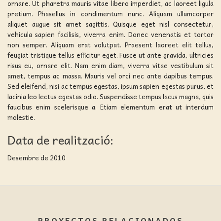
ornare. Ut pharetra mauris vitae libero imperdiet, ac laoreet ligula
pretium. Phasellus in condimentum nunc. Aliquam ullamcorper
aliquet augue sit amet sagittis. Quisque eget nisl consectetur,
vehicula sapien facilisis, viverra enim. Donec venenatis et tortor
non semper. Aliquam erat volutpat. Praesent laoreet elit tellus,
feugiat tristique tellus efficitur eget. Fusce ut ante gravida, ultricies
risus eu, ornare elit. Nam enim diam, viverra vitae vestibulum sit
amet, tempus ac massa. Mauris vel orci nec ante dapibus tempus.
Sed eleifend, nisi ac tempus egestas, ipsum sapien egestas purus, et
lacinia leo lectus egestas odio. Suspendisse tempus lacus magna, quis
faucibus enim scelerisque a. Etiam elementum erat ut interdum
molestie.
Data de realització:
Desembre de 2010
PROYECTOS RELACIONADOS