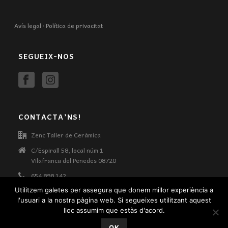
Avís legal
·
Política de privacitat
SEGUEIX-NOS
CONTACTA’NS!
Zenc Taller de Ceràmica
C/Espirall 58, local núm 1
Vilafranca del Penedes 08720
654 898 142
rebeca@zenc.cat
Utilitzem galetes per assegura que donem millor experiència a
l'usuari a la nostra pàgina web. Si segueixes utilitzant aquest
lloc assumim que estàs d'acord.
OK