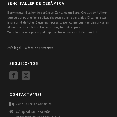
ZENC TALLER DE CERÀMICA
Benvinguts al taller de ceràmica Zenc, és un Espai Creatiu on tothom
que vulgui podrà fer realitat els seus somnis ceràmics. El taller està
impregnat de tot allò que es necessita per començar a endinsar-se en
el món de la ceràmica: terra, aigua, foc, aire, pols...
Tot allò que ens passa pel cap amb les mans es pot fer realitat.
Avís legal
·
Política de privacitat
SEGUEIX-NOS
CONTACTA’NS!
Zenc Taller de Ceràmica
C/Espirall 58, local núm 1
Vilafranca del Penedes 08720