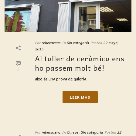
Por
rebecazenc
In
Sin categoría
Posted
22 mayo,
2015
Al taller de ceràmica ens
ho passem molt bé!
0
això és una prova de galeria.
LEER MAS
Por
rebecazenc
In
Cursos
,
Sin categoría
Posted
22